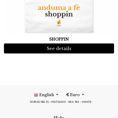
SHOPPIN
See details
English
€
Euro
HOPLIX SRL P.I.: 09217461210 - REA: NA - 1016678