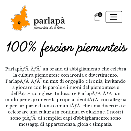
0
ParlapÃƒÂ ÃƒÂ¨ un brand di abbigliamento che celebra
la cultura piemontese con ironia e divertimento.
ParlapÃƒÂ ÃƒÂ¨ un mix di orgoglio e ironia, invitando
a giocare con le parole e i suoni del piemontese e
dellÃ¢â‚¬â„¢inglese. Indossare ParlapÃƒÂ ÃƒÂ¨ un
modo per esprimere la propria identitÃƒÂ con allegria
e per far parte di una comunitÃƒÂ che ama divertirsi e
celebrare una cultura in continua evoluzione. I nostri
sono piÃƒÂ¹ di semplici capi d'abbigliamento; sono
messaggi di appartenenza, gioia e simpatia.