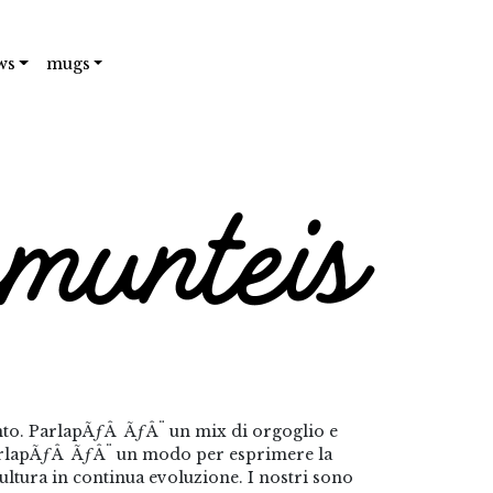
ws
mugs
nto. ParlapÃƒÂ ÃƒÂ¨ un mix di orgoglio e
 ParlapÃƒÂ ÃƒÂ¨ un modo per esprimere la
ltura in continua evoluzione. I nostri sono