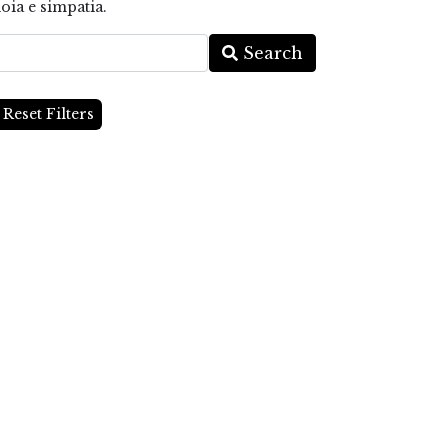
oia e simpatia.
Search
Reset Filters