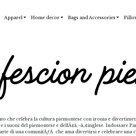
Apparel
Home decor
Bags and Accessories
Pillo
o che celebra la cultura piemontese con ironia e divertime
le e i suoni del piemontese e dellÃ¢â‚¬â„¢inglese. Indossare
parte di una comunitÃƒÂ che ama divertirsi e celebrare una cu