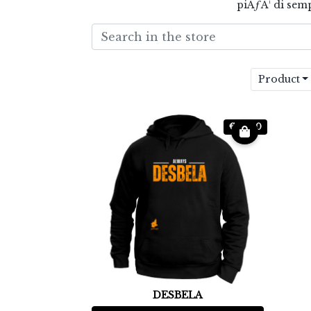
piÃƒÂ¹ di semp
Product
€ 39.00
DESBELA