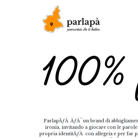
ParlapÃƒÂ ÃƒÂ¨ un brand di abbigliament
ironia, invitando a giocare con le paro
propria identitÃƒÂ con allegria e per far 